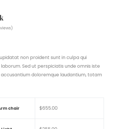
k
views)
ice
nge:
pidatat non proident sunt in culpa qui
 laborum. Sed ut perspiciatis unde omnis iste
79.90
em accusantium doloremque laudantium, totam
rough
55.00
$
655.00
Arm chair