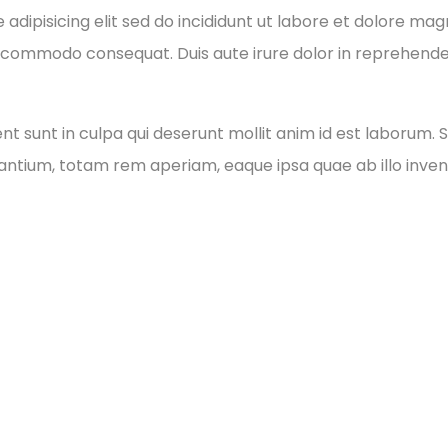
adipisicing elit sed do incididunt ut labore et dolore ma
xa commodo consequat. Duis aute irure dolor in reprehender
 sunt in culpa qui deserunt mollit anim id est laborum. S
tium, totam rem aperiam, eaque ipsa quae ab illo invento