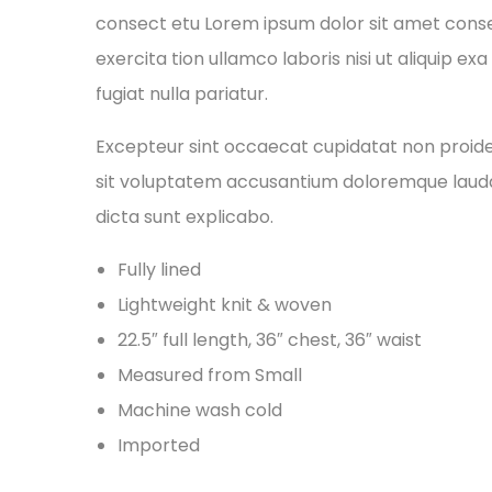
consect etu Lorem ipsum dolor sit amet conse 
exercita tion ullamco laboris nisi ut aliquip e
fugiat nulla pariatur.
Excepteur sint occaecat cupidatat non proident
sit voluptatem accusantium doloremque laudan
dicta sunt explicabo.
Fully lined
Lightweight knit & woven
22.5″ full length, 36″ chest, 36″ waist
Measured from Small
Machine wash cold
Imported