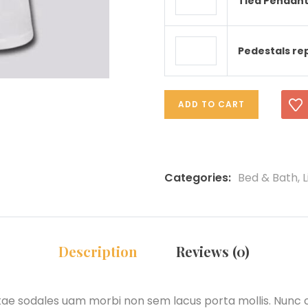
Tied Pendant
Pedestals re
ADD TO CART
Categories:
Bed & Bath
,
L
Description
Reviews (0)
itae sodales uam morbi non sem lacus porta mollis. Nunc