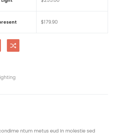
$
255.00
 Light
$
179.90
present
ighting
 condime ntum metus eud In molestie sed