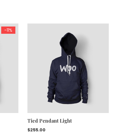
-11%
Tied Pendant Light
Aroma 
$
255.00
$
500.0