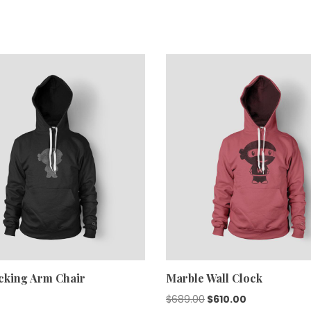
cking Arm Chair
Marble Wall Clock
Original
Current
$
689.00
$
610.00