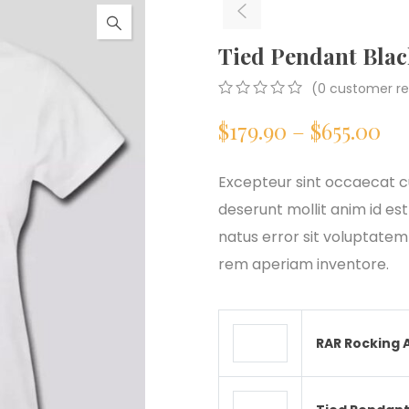
Tied Pendant Blac
(
0
customer re
0
5
0
Pr
$
179.90
–
$
655.00
out
of
based
ra
on
Excepteur sint occaecat cu
customer
deserunt mollit anim id est
ratings
$1
natus error sit voluptat
th
rem aperiam inventore.
$6
RAR Rocking 