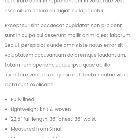
aute irure dolor in reprehenderit in voluptate velit
esse cillum dolore eu fugiat nulla pariatur.
Excepteur sint occaecat cupidatat non proident
sunt in culpa qui deserunt mollit anim id est laborum.
Sed ut perspiciatis unde omnis iste natus error sit
voluptatem accusantium doloremque laudantium,
totam rem aperiam, eaque ipsa quae ab illo
inventore veritatis et quasi architecto beatae vitae
dicta sunt explicabo.
Fully lined
Lightweight knit & woven
22.5″ full length, 36″ chest, 36″ waist
Measured from Small