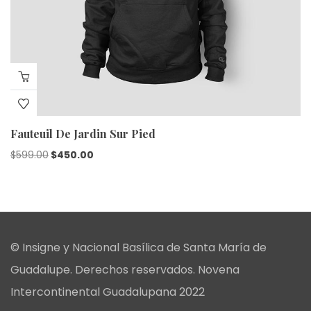
Fauteuil De Jardin Sur Pied
Original
Current
$
599.00
$
450.00
price
price
was:
is:
$599.00.
$450.00.
© Insigne y Nacional Basílica de Santa María de
Guadalupe. Derechos reservados. Novena
Intercontinental Guadalupana 2022