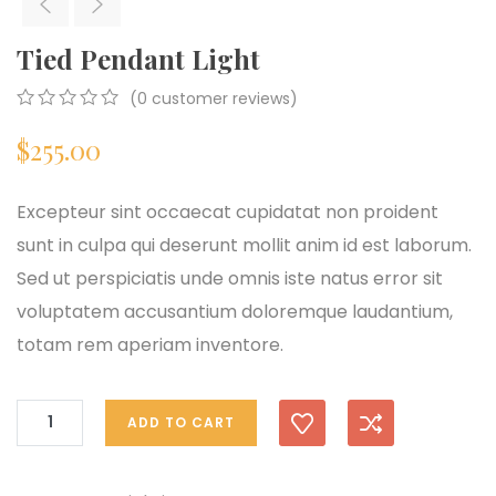
Tied Pendant Light
(
0
customer reviews)
0
5
0
$
255.00
out
of
based
on
Excepteur sint occaecat cupidatat non proident
customer
sunt in culpa qui deserunt mollit anim id est laborum.
ratings
Sed ut perspiciatis unde omnis iste natus error sit
voluptatem accusantium doloremque laudantium,
totam rem aperiam inventore.
ADD TO CART