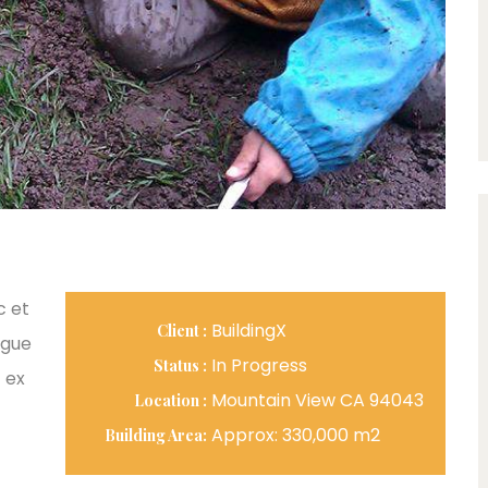
c et
BuildingX
Client :
ngue
In Progress
Status :
 ex
Mountain View CA 94043
Location :
Approx: 330,000 m2
Building Area: