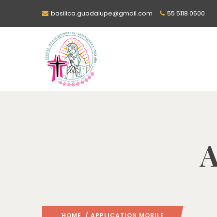
basilica.guadalupe@gmail.com
55 5118 0500
A
HOME
/ APPLICATION MOBILE